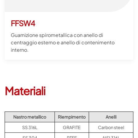
FFSW4
Guarnizione spirometallica con anello di
centraggio esterno e anello di contenimento
interno.
Materiali
Nastro metallico
Riempimento
Anelli
SS 316L
GRAFITE
Carbon steel
SS 304
PTFE
AISI 316L