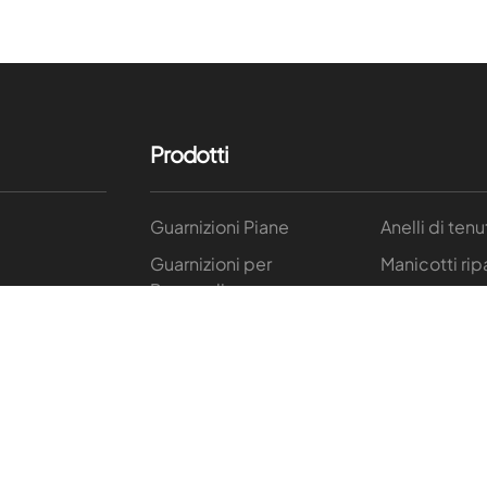
Prodotti
Guarnizioni Piane
Anelli di tenu
Guarnizioni per
Manicotti rip
Raccordi
Convogliator
Trecce e Baderne
oni
Componenti
speciali
macchine rie
Compensatori di
Guarnizioni
dilatazione in PTFE
energizzate
O-ring
Tubazioni e r