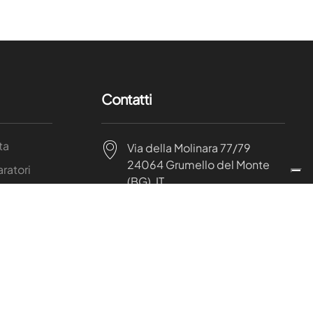
Contatti
ta
Via della Molinara 77/79
24064 Grumello del Monte
aratori
(BG), IT
i in PTFE
 per
+39 035 832962
mpitrici
info@ffgi.it
accordi