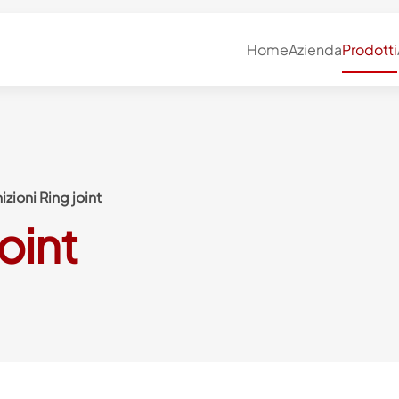
Home
Azienda
Prodotti
izioni Ring joint
oint