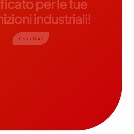
ficato per le tue
izioni industriali!
Contattaci