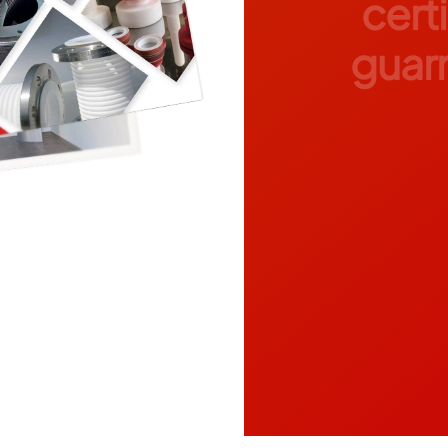
certi
guarn