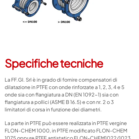
Specifiche tecniche
La FF.GI. Srl è in grado di fornire compensatori di
dilatazione in PTFE con onde rinforzate a 1, 2, 3, 4 e 5
onde sia con flangiatura a DN (EN 1092-1) sia con
flangiatura a pollici (ASME B 16.5) e con nr. 2 o 3
limitatori di corsa in funzione dei diametri.
La parte in PTFE può essere realizzata in PTFE vergine
FLON-CHEM 1000, in PTFE modificato FLON-CHEM
1075 oppure PTFE antistatico FLON-CHEM1022/1023