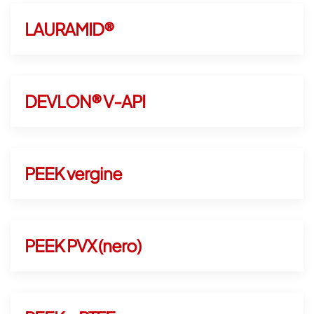
LAURAMID®
DEVLON® V-API
PEEK vergine
PEEK PVX (nero)