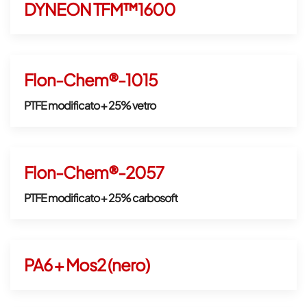
DYNEON TFM™1600
Flon-Chem®-1015
PTFE modificato + 25% vetro
Flon-Chem®-2057
PTFE modificato + 25% carbosoft
PA6 + Mos2 (nero)