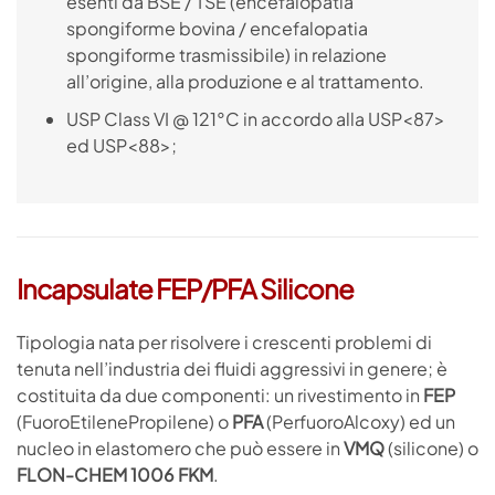
esenti da BSE / TSE (encefalopatia
spongiforme bovina / encefalopatia
spongiforme trasmissibile) in relazione
all’origine, alla produzione e al trattamento.
USP Class VI @ 121°C in accordo alla USP<87>
ed USP<88>;
Incapsulate FEP/PFA Silicone
Tipologia nata per risolvere i crescenti problemi di
tenuta nell’industria dei fluidi aggressivi in genere; è
costituita da due componenti: un rivestimento in
FEP
(FuoroEtilenePropilene) o
PFA
(PerfuoroAlcoxy) ed un
nucleo in elastomero che può essere in
VMQ
(silicone) o
FLON-CHEM 1006 FKM
.