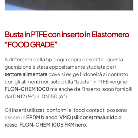
Busta in PTFE con Inserto in Elastomero
“FOOD GRADE”
A differenza della tipologia sopra descritta , questa
guarnizione è stata appositamente studiata per il
settore alimentare
dove si esige l’idoneità al contatto
con gli alimenti non solo della “busta” in PTFE vergine
FLON-CHEM 1000
ma anche dell’inserto; sono fornibili
dal DN12 (½”) al DN150 (6”).
Gli inserti utilizzati conformi al food contact, possono
essere in
EPDM bianco
,
VMQ (silicone) traslucido o
rosso
,
FLON-CHEM 1006 FKM nero
.