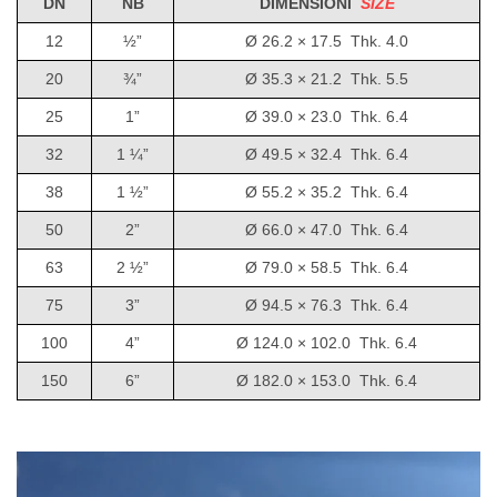
DN
NB
DIMENSIONI
SIZE
12
½”
Ø 26.2 × 17.5 Thk. 4.0
20
¾”
Ø 35.3 × 21.2 Thk. 5.5
25
1”
Ø 39.0 × 23.0 Thk. 6.4
32
1 ¼”
Ø 49.5 × 32.4 Thk. 6.4
38
1 ½”
Ø 55.2 × 35.2 Thk. 6.4
50
2”
Ø 66.0 × 47.0 Thk. 6.4
63
2 ½”
Ø 79.0 × 58.5 Thk. 6.4
75
3”
Ø 94.5 × 76.3 Thk. 6.4
100
4”
Ø 124.0 × 102.0 Thk. 6.4
150
6”
Ø 182.0 × 153.0 Thk. 6.4