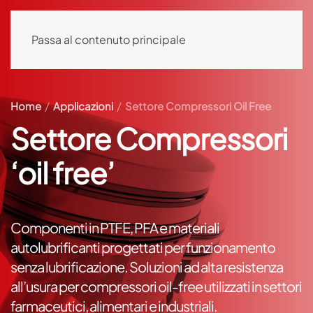
Passa al contenuto principale
Home
Applicazioni
Settore Compressori Oil Free
Settore Compressori
‘oil free’
Componenti in PTFE, PFA e materiali
autolubrificanti progettati per funzionamento
senza lubrificazione. Soluzioni ad alta resistenza
all’usura per compressori oil-free utilizzati in settori
farmaceutici, alimentari e industriali.